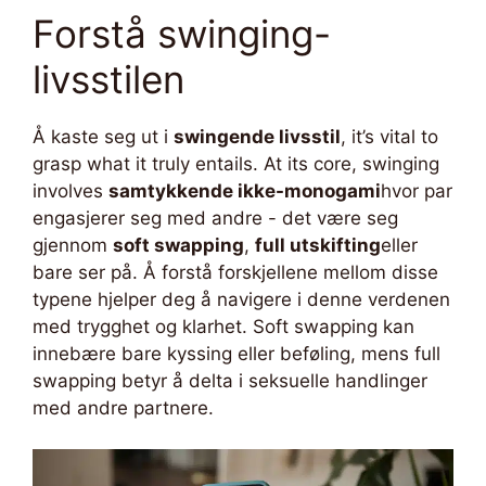
Forstå swinging-
livsstilen
Å kaste seg ut i
swingende livsstil
, it’s vital to
grasp what it truly entails. At its core, swinging
involves
samtykkende ikke-monogami
hvor par
engasjerer seg med andre - det være seg
gjennom
soft swapping
,
full utskifting
eller
bare ser på. Å forstå forskjellene mellom disse
typene hjelper deg å navigere i denne verdenen
med trygghet og klarhet. Soft swapping kan
innebære bare kyssing eller beføling, mens full
swapping betyr å delta i seksuelle handlinger
med andre partnere.