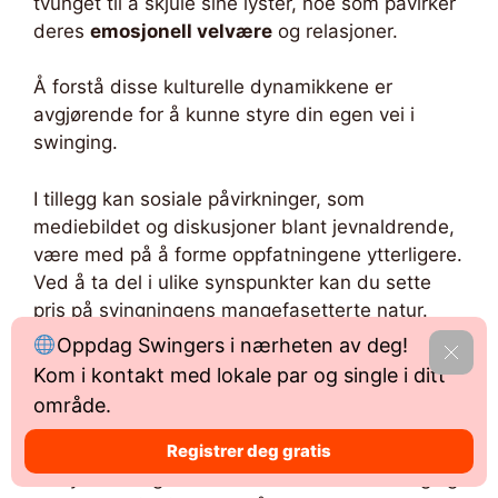
tvunget til å skjule sine lyster, noe som påvirker
deres
emosjonell velvære
og relasjoner.
Å forstå disse kulturelle dynamikkene er
avgjørende for å kunne styre din egen vei i
swinging.
I tillegg kan sosiale påvirkninger, som
mediebildet og diskusjoner blant jevnaldrende,
være med på å forme oppfatningene ytterligere.
Ved å ta del i ulike synspunkter kan du sette
pris på svingningens mangefasetterte natur.
Oppdag Swingers i nærheten av deg!
Avsk
It’s important to recognize that your values and
Kom i kontakt med lokale par og single i ditt
choices should align with your personal beliefs,
område.
regardless of societal expectations.
Registrer deg gratis
Til syvende og sist kan reisen din inn i swinging