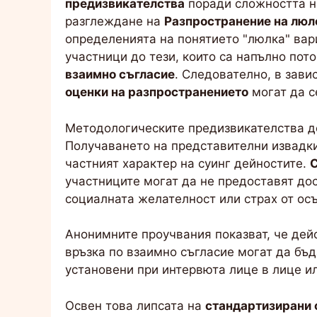
предизвикателства
поради сложността 
разглеждане на
Разпространение на люл
определенията на понятието "люлка" вар
участници до тези, които са напълно пот
взаимно съгласие
. Следователно, в зави
оценки на разпространението
могат да с
Методологическите предизвикателства д
Получаването на представителни извадки
частният характер на суинг дейностите.
С
участниците могат да не предоставят д
социалната желателност или страх от ос
Анонимните проучвания показват, че дей
връзка по взаимно съгласие могат да бъдат
установени при интервюта лице в лице и
Освен това липсата на
стандартизирани 