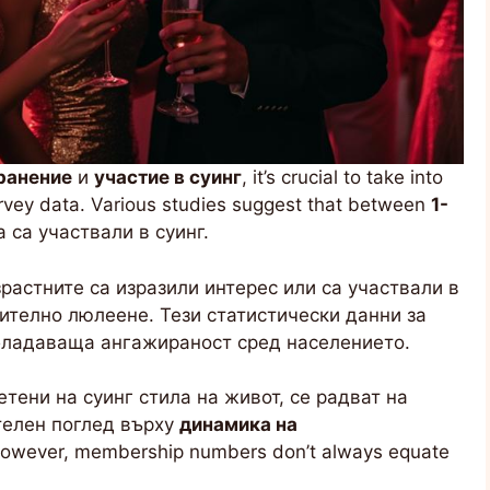
ранение
и
участие в суинг
, it’s crucial to take into
urvey data. Various studies suggest that between
1-
 са участвали в суинг.
зрастните са изразили интерес или са участвали в
ително люлеене. Тези статистически данни за
обладаваща ангажираност сред населението.
тени на суинг стила на живот, се радват на
телен поглед върху
динамика на
 However, membership numbers don’t always equate