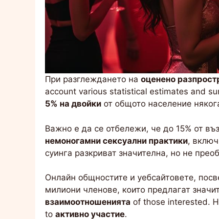
При разглеждането на
оценено разпрост
account various statistical estimates and s
5% на двойки
от общото население някога
Важно е да се отбележи, че до 15% от въ
немоногамни сексуални практики
, включ
суинга разкриват значителна, но не пре
Онлайн общностите и уебсайтовете, посве
милиони членове, които предлагат значи
взаимоотношенията
of those interested.
to
активно участие
.