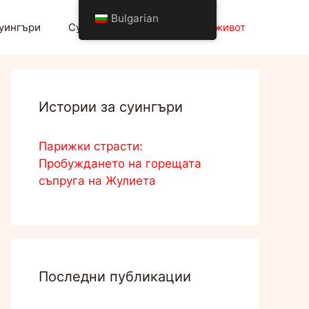
Bulgarian
суингъри
Суингър клуб
Начин на живот
Истории за суингъри
Парижки страсти:
Пробуждането на горещата
съпруга на Жулиета
Последни публикации