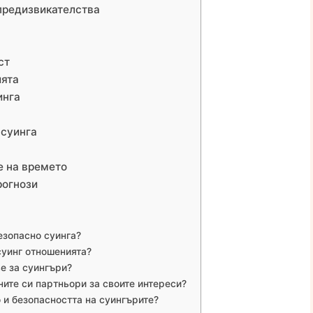
предизвикателства
ст
ията
инга
 суинга
е на времето
рогнози
езопасно суинга?
суинг отношенията?
е за суингъри?
ите си партньори за своите интереси?
 и безопасността на суингърите?