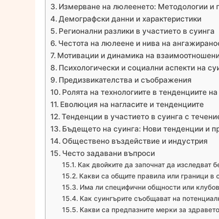
Измерване на люлеенето: Методологии и 
Демографски данни и характеристики
Регионални разлики в участието в суинга
Честота на люлеене и нива на ангажирано
Мотивации и динамика на взаимоотношен
Психологически и социални аспекти на су
Предизвикателства и съображения
Ролята на технологиите в тенденциите на
Еволюция на нагласите и тенденциите
Тенденции в участието в суинга с течени
Бъдещето на суинга: Нови тенденции и п
Обществено въздействие и индустрия
Често задавани въпроси
Как двойките да започнат да изследват б
Какви са общите правила или граници в 
Има ли специфични общности или клубов
Как суингърите съобщават на потенциалн
Какви са предпазните мерки за здравето