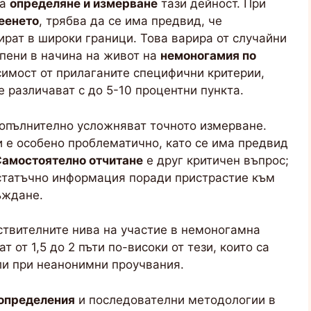
на
определяне и измерване
тази дейност. При
еенето
, трябва да се има предвид, че
ират в широки граници. Това варира от случайни
опени в начина на живот на
немоногамия по
симост от прилаганите специфични критерии,
е различават с до 5-10 процентни пункта.
опълнително усложняват точното измерване.
 е особено проблематично, като се има предвид
амостоятелно отчитане
е друг критичен въпрос;
остатъчно информация поради пристрастие към
ъждане.
ствителните нива на участие в немоногамна
 от 1,5 до 2 пъти по-високи от тези, които са
ли при неанонимни проучвания.
определения
и последователни методологии в