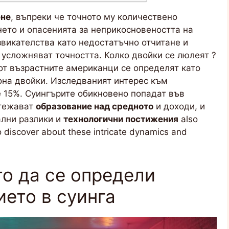
не
, въпреки че точното му количествено
ето и опасенията за неприкосновеността на
викателства като недостатъчно отчитане и
усложняват точността. Колко двойки се люлеят ?
от възрастните американци се определят като
она двойки. Изследваният интерес към
 15%. Суингърите обикновено попадат във
итежават
образование над средното
и доходи, и
ални разлики и
технологични постижения
also
to discover about these intricate dynamics and
о да се определи
ието в суинга