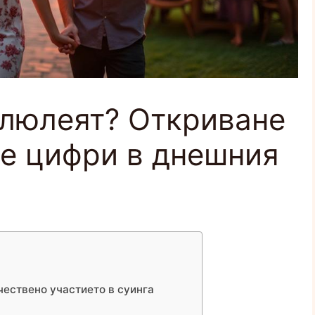
 люлеят? Откриване
е цифри в днешния
чествено участието в суинга
о