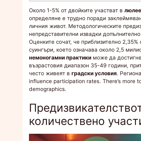
Около 1-5% от двойките участват в
люлее
определяне е трудно поради заклеймяван
личния живот. Методологическите предиз
непредставителни извадки допълнително 
Оценките сочат, че приблизително 2,35% 
суингъри, което означава около 2,5 мили
немоногамни практики
може да достигне
възрастовия диапазон 35-49 години, пр
често живеят в
градски условия
. Регион
influence participation rates. There’s more 
demographics.
Предизвикателствот
количествено участ