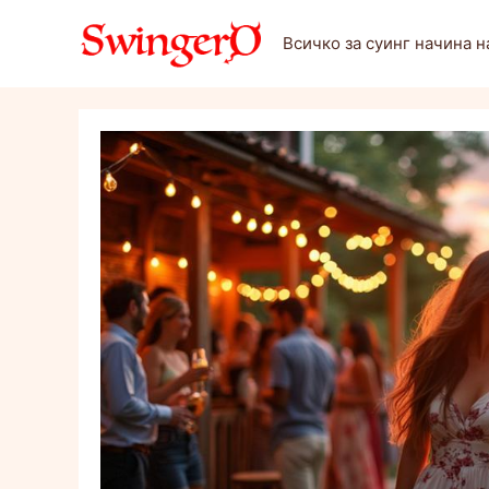
Към
съдържанието
Всичко за суинг начина н