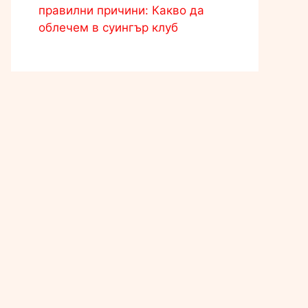
правилни причини: Какво да
облечем в суингър клуб