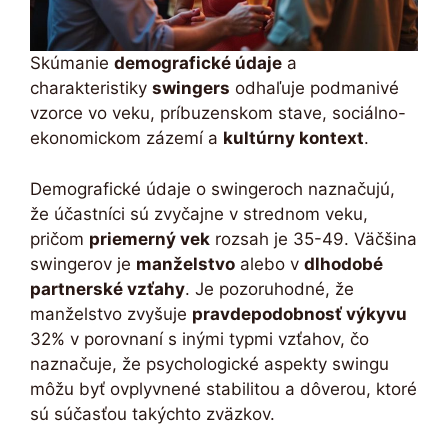
Skúmanie
demografické údaje
a
charakteristiky
swingers
odhaľuje podmanivé
vzorce vo veku, príbuzenskom stave, sociálno-
ekonomickom zázemí a
kultúrny kontext
.
Demografické údaje o swingeroch naznačujú,
že účastníci sú zvyčajne v strednom veku,
pričom
priemerný vek
rozsah je 35-49. Väčšina
swingerov je
manželstvo
alebo v
dlhodobé
partnerské vzťahy
. Je pozoruhodné, že
manželstvo zvyšuje
pravdepodobnosť výkyvu
32% v porovnaní s inými typmi vzťahov, čo
naznačuje, že psychologické aspekty swingu
môžu byť ovplyvnené stabilitou a dôverou, ktoré
sú súčasťou takýchto zväzkov.