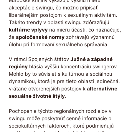
európske krajiny vykazujú vyššiu mieru
akceptácie swingu, čo možno pripísať
liberálnejším postojom k sexuálnym aktivitám.
Takéto trendy v oblasti swingu zdôrazňujú
kultúrne vplyvy
na mieru účasti, čo naznačuje,
že
spoločenské normy
zohrávajú významnú
úlohu pri formovaní sexuálneho správania.
V rámci Spojených štátov
Južné a západné
regióny
hlásia vyššiu koncentráciu swingerov.
Mohlo by to súvisieť s kultúrnou a sociálnou
dynamikou, ktorá je pre tieto oblasti jedinečná,
vrátane otvorenejších postojov k
alternatívne
sexuálne životné štýly
.
Pochopenie týchto regionálnych rozdielov v
swingu môže poskytnúť cenné informácie o
sociokultúrnych faktoroch, ktoré podmieňujú