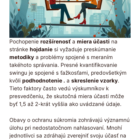
Pochopenie
rozšírenosť
a
miera účasti
na
stránke
hojdanie
si vyžaduje preskúmanie
metodiky
a problémy spojené s meraním
takéhoto správania. Presné kvantifikovanie
swingu je spojené s ťažkosťami, predovšetkým
kvôli
podhodnotenie .
a
skreslenie vzorky
.
Tieto faktory často vedú výskumníkov k
presvedčeniu, že skutočná miera účasti môže
byť 1,5 až 2-krát vyššia ako uvádzané údaje.
Obavy o ochranu súkromia zohrávajú významnú
úlohu pri nedostatočnom nahlasovaní. Mnohí
jednotlivci sa zdráhajú zverejniť svoju účasť na