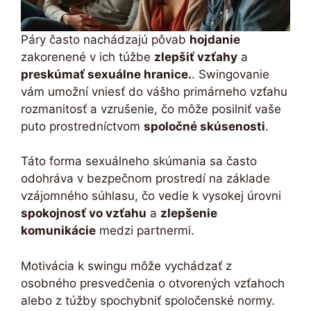
Páry často nachádzajú pôvab
hojdanie
zakorenené v ich túžbe
zlepšiť vzťahy
a
preskúmať sexuálne hranice.
. Swingovanie
vám umožní vniesť do vášho primárneho vzťahu
rozmanitosť a vzrušenie, čo môže posilniť vaše
puto prostredníctvom
spoločné skúsenosti
.
Táto forma sexuálneho skúmania sa často
odohráva v bezpečnom prostredí na základe
vzájomného súhlasu, čo vedie k vysokej úrovni
spokojnosť vo vzťahu
a
zlepšenie
komunikácie
medzi partnermi.
Motivácia k swingu môže vychádzať z
osobného presvedčenia o otvorených vzťahoch
alebo z túžby spochybniť spoločenské normy.