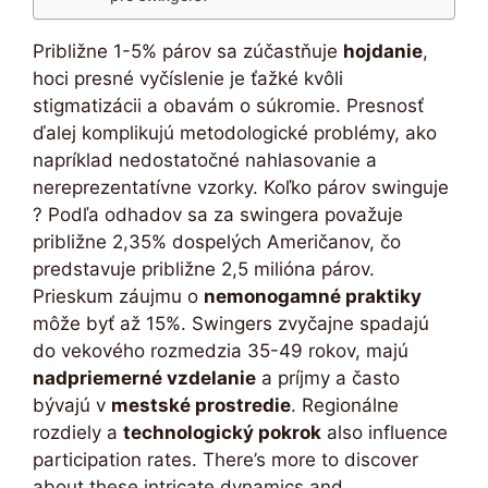
Približne 1-5% párov sa zúčastňuje
hojdanie
,
hoci presné vyčíslenie je ťažké kvôli
stigmatizácii a obavám o súkromie. Presnosť
ďalej komplikujú metodologické problémy, ako
napríklad nedostatočné nahlasovanie a
nereprezentatívne vzorky. Koľko párov swinguje
? Podľa odhadov sa za swingera považuje
približne 2,35% dospelých Američanov, čo
predstavuje približne 2,5 milióna párov.
Prieskum záujmu o
nemonogamné praktiky
môže byť až 15%. Swingers zvyčajne spadajú
do vekového rozmedzia 35-49 rokov, majú
nadpriemerné vzdelanie
a príjmy a často
bývajú v
mestské prostredie
. Regionálne
rozdiely a
technologický pokrok
also influence
participation rates. There’s more to discover
about these intricate dynamics and