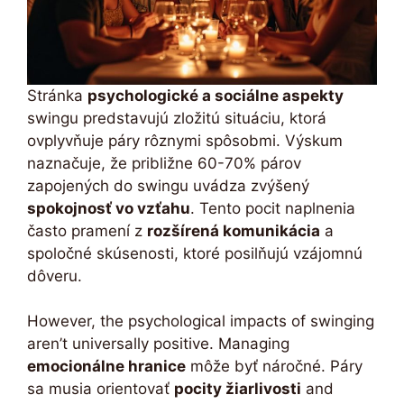
Stránka
psychologické a sociálne aspekty
swingu predstavujú zložitú situáciu, ktorá
ovplyvňuje páry rôznymi spôsobmi. Výskum
naznačuje, že približne 60-70% párov
zapojených do swingu uvádza zvýšený
spokojnosť vo vzťahu
. Tento pocit naplnenia
často pramení z
rozšírená komunikácia
a
spoločné skúsenosti, ktoré posilňujú vzájomnú
dôveru.
However, the psychological impacts of swinging
aren’t universally positive. Managing
emocionálne hranice
môže byť náročné. Páry
sa musia orientovať
pocity žiarlivosti
and