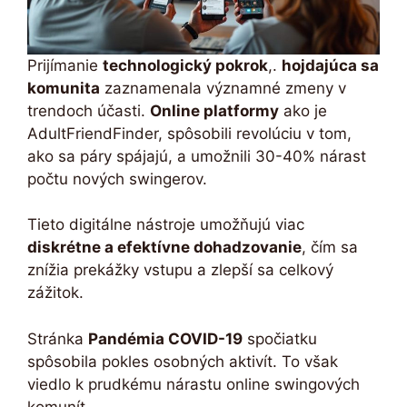
Prijímanie
technologický pokrok
,.
hojdajúca sa
komunita
zaznamenala významné zmeny v
trendoch účasti.
Online platformy
ako je
AdultFriendFinder, spôsobili revolúciu v tom,
ako sa páry spájajú, a umožnili 30-40% nárast
počtu nových swingerov.
Tieto digitálne nástroje umožňujú viac
diskrétne a efektívne dohadzovanie
, čím sa
znížia prekážky vstupu a zlepší sa celkový
zážitok.
Stránka
Pandémia COVID-19
spočiatku
spôsobila pokles osobných aktivít. To však
viedlo k prudkému nárastu online swingových
komunít.