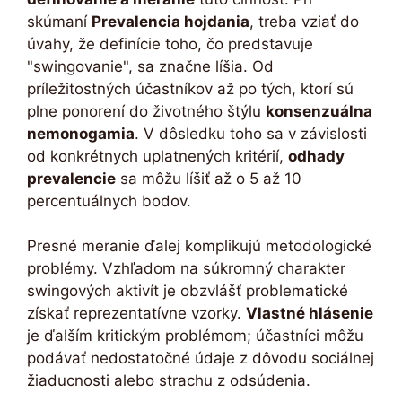
skúmaní
Prevalencia hojdania
, treba vziať do
úvahy, že definície toho, čo predstavuje
"swingovanie", sa značne líšia. Od
príležitostných účastníkov až po tých, ktorí sú
plne ponorení do životného štýlu
konsenzuálna
nemonogamia
. V dôsledku toho sa v závislosti
od konkrétnych uplatnených kritérií,
odhady
prevalencie
sa môžu líšiť až o 5 až 10
percentuálnych bodov.
Presné meranie ďalej komplikujú metodologické
problémy. Vzhľadom na súkromný charakter
swingových aktivít je obzvlášť problematické
získať reprezentatívne vzorky.
Vlastné hlásenie
je ďalším kritickým problémom; účastníci môžu
podávať nedostatočné údaje z dôvodu sociálnej
žiaducnosti alebo strachu z odsúdenia.