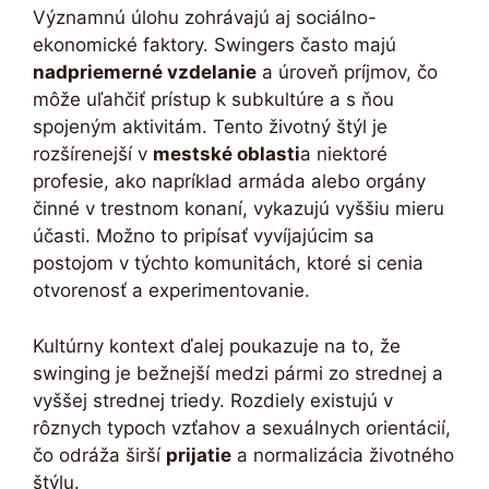
Významnú úlohu zohrávajú aj sociálno-
ekonomické faktory. Swingers často majú
nadpriemerné vzdelanie
a úroveň príjmov, čo
môže uľahčiť prístup k subkultúre a s ňou
spojeným aktivitám. Tento životný štýl je
rozšírenejší v
mestské oblasti
a niektoré
profesie, ako napríklad armáda alebo orgány
činné v trestnom konaní, vykazujú vyššiu mieru
účasti. Možno to pripísať vyvíjajúcim sa
postojom v týchto komunitách, ktoré si cenia
otvorenosť a experimentovanie.
Kultúrny kontext ďalej poukazuje na to, že
swinging je bežnejší medzi pármi zo strednej a
vyššej strednej triedy. Rozdiely existujú v
rôznych typoch vzťahov a sexuálnych orientácií,
čo odráža širší
prijatie
a normalizácia životného
štýlu.