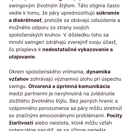
swingovým životným štýlom. Táto stigma často
vedie k tomu, že páry uprednostňujú
súkromie
a diskrétnosť
, pretože sa obávajú odsúdenia a
možného odporu zo strany svojich
spoločenských kruhov. V dôsledku toho sa
mnohí swingeri zdráhajú zverejniť svoju účasť,
čo prispieva k
nedostatočné vykazovanie a
utajovanie
.
Okrem spoločenského vnímania,
dynamika
vzťahov
zohrávajú významnú úlohu pri úspechu
swingu.
Otvorená a úprimná komunikácia
medzi partnermi je nevyhnutná na zvládnutie
zložitého životného štýlu. Bez jasných hraníc a
vzájomného porozumenia sa páry môžu stretnúť
so značnými emocionálnymi problémami.
Pocity
žiarlivosti
alebo neistota, ktoré môžu vzťah
potenciálne narušiť, ak sa účinne neriešia.