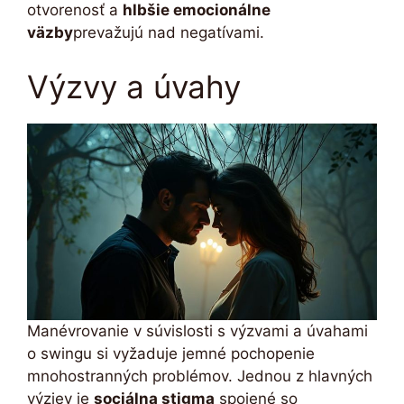
otvorenosť a
hlbšie emocionálne
väzby
prevažujú nad negatívami.
Výzvy a úvahy
Manévrovanie v súvislosti s výzvami a úvahami
o swingu si vyžaduje jemné pochopenie
mnohostranných problémov. Jednou z hlavných
výziev je
sociálna stigma
spojené so