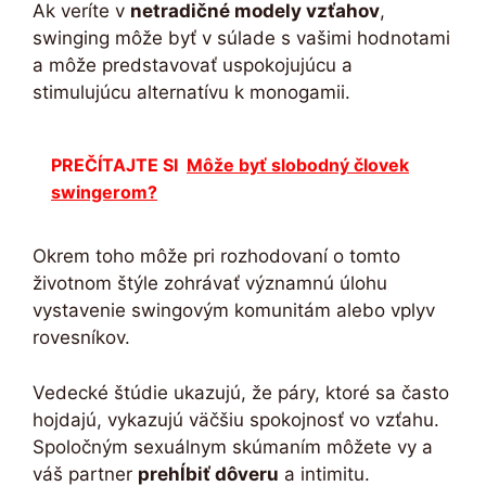
Ak veríte v
netradičné modely vzťahov
,
swinging môže byť v súlade s vašimi hodnotami
a môže predstavovať uspokojujúcu a
stimulujúcu alternatívu k monogamii.
PREČÍTAJTE SI
Môže byť slobodný človek
swingerom?
Okrem toho môže pri rozhodovaní o tomto
životnom štýle zohrávať významnú úlohu
vystavenie swingovým komunitám alebo vplyv
rovesníkov.
Vedecké štúdie ukazujú, že páry, ktoré sa často
hojdajú, vykazujú väčšiu spokojnosť vo vzťahu.
Spoločným sexuálnym skúmaním môžete vy a
váš partner
prehĺbiť dôveru
a intimitu.