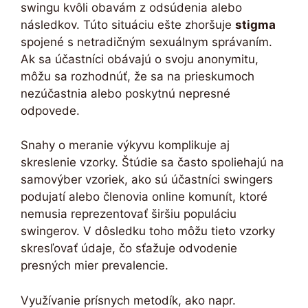
swingu kvôli obavám z odsúdenia alebo
následkov. Túto situáciu ešte zhoršuje
stigma
spojené s netradičným sexuálnym správaním.
Ak sa účastníci obávajú o svoju anonymitu,
môžu sa rozhodnúť, že sa na prieskumoch
nezúčastnia alebo poskytnú nepresné
odpovede.
Snahy o meranie výkyvu komplikuje aj
skreslenie vzorky. Štúdie sa často spoliehajú na
samovýber vzoriek, ako sú účastníci swingers
podujatí alebo členovia online komunít, ktoré
nemusia reprezentovať širšiu populáciu
swingerov. V dôsledku toho môžu tieto vzorky
skresľovať údaje, čo sťažuje odvodenie
presných mier prevalencie.
Využívanie prísnych metodík, ako napr.