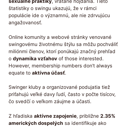
sexuálne praktiky
, vrátane hojdania. Tieto
štatistiky o swingu ukazujú, že v rámci
populácie ide o významnú, ale nie zdrvujúcu
angažovanosť.
Online komunity a webové stránky venované
swingovému životnému štýlu sa môžu pochváliť
miliónmi členov, ktorí ponúkajú značný prehľad
o
dynamika vzťahov
of those interested.
However, membership numbers don’t always
equate to
aktívna účasť
.
Swinger kluby a organizované podujatia tiež
priťahujú veľké davy ľudí, často v počte tisícov,
čo svedčí o veľkom záujme a účasti.
Z hľadiska
aktívne zapojenie
, približne
2.35%
amerických dospelých
sa identifikuje ako