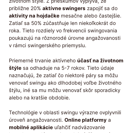
životnom štýle. Z prieskumov vyplýva, že
približne 20%
aktívne swingers
zapojiť sa do
aktivity na hojdačke
mesačne alebo častejšie.
Zatiaľ sa 50% zúčastňuje len niekoľkokrát do
roka. Tieto rozdiely vo frekvencii swingovania
poukazujú na rôznorodé úrovne angažovanosti
v rámci swingerského priemyslu.
Priemerné trvanie aktívneho
účasť na životnom
štýle
sa odhaduje na 5-7 rokov. Tieto údaje
naznačujú, že zatiaľ čo niektoré páry sa môžu
venovať swingu ako dlhodobej voľbe životného
štýlu, iné sa mu môžu venovať skôr sporadicky
alebo na kratšie obdobie.
Technológie v oblasti swingu výrazne ovplyvnili
úroveň angažovanosti.
Online platformy
a
mobilné aplikácie
uľahčiť nadväzovanie