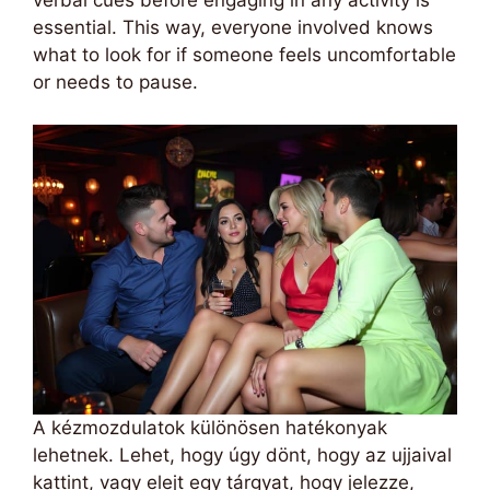
verbal cues before engaging in any activity is
essential. This way, everyone involved knows
what to look for if someone feels uncomfortable
or needs to pause.
A kézmozdulatok különösen hatékonyak
lehetnek. Lehet, hogy úgy dönt, hogy az ujjaival
kattint, vagy elejt egy tárgyat, hogy jelezze,