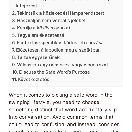
kifejezést
Tekintsük a közlekedési lámparendszert
Használjon nem verbális jeleket
Kerülje a közös szavakat
Tegye emlékezetessé
Kontextus-specifikus kódok létrehozása
Előzetesen állapodjon meg a szó(k)ban
Tartsa egyszerűnek
Válasszon egy nem szexi vagy vicces szót
Discuss the Safe Word’s Purpose
Következtetés
When it comes to picking a safe word in the
swinging lifestyle, you need to choose
something distinct that won’t accidentally slip
into conversation. Avoid common terms that
could lead to confusion, and instead, consider
something memorable or even humorous—this