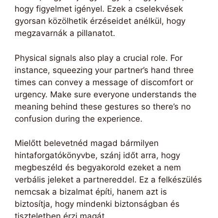
hogy figyelmet igényel. Ezek a cselekvések
gyorsan közölhetik érzéseidet anélkül, hogy
megzavarnák a pillanatot.
Physical signals also play a crucial role. For
instance, squeezing your partner’s hand three
times can convey a message of discomfort or
urgency. Make sure everyone understands the
meaning behind these gestures so there’s no
confusion during the experience.
Mielőtt belevetnéd magad bármilyen
hintaforgatókönyvbe, szánj időt arra, hogy
megbeszéld és begyakorold ezeket a nem
verbális jeleket a partnereddel. Ez a felkészülés
nemcsak a bizalmat építi, hanem azt is
biztosítja, hogy mindenki biztonságban és
tiszteletben érzi magát.