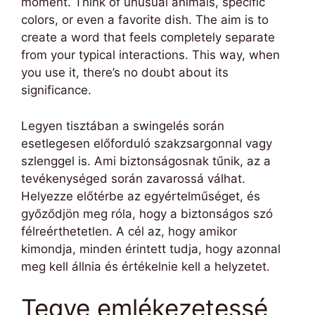
moment. Think of unusual animals, specific
colors, or even a favorite dish. The aim is to
create a word that feels completely separate
from your typical interactions. This way, when
you use it, there’s no doubt about its
significance.
Legyen tisztában a swingelés során
esetlegesen előforduló szakzsargonnal vagy
szlenggel is. Ami biztonságosnak tűnik, az a
tevékenységed során zavarossá válhat.
Helyezze előtérbe az egyértelműséget, és
győződjön meg róla, hogy a biztonságos szó
félreérthetetlen. A cél az, hogy amikor
kimondja, minden érintett tudja, hogy azonnal
meg kell állnia és értékelnie kell a helyzetet.
Tegye emlékezetessé