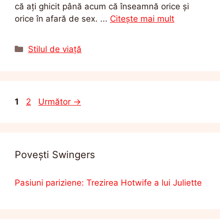
că ați ghicit până acum că înseamnă orice și
orice în afară de sex. ...
Citește mai mult
Categorii
Stilul de viață
Pagina
Pagina
1
2
Următor
→
Povești Swingers
Pasiuni pariziene: Trezirea Hotwife a lui Juliette