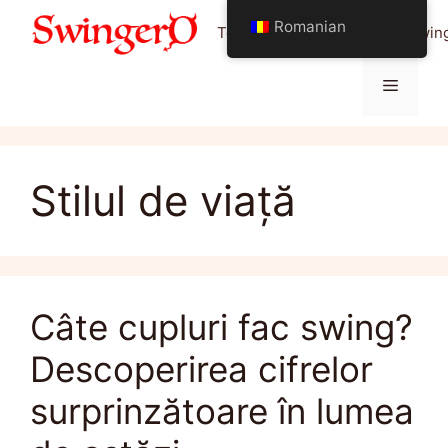
Sari
Romanian
Totul despre stilul de viață Swin
la
conținut
Meniu
Stilul de viață
Câte cupluri fac swing?
Descoperirea cifrelor
surprinzătoare în lumea