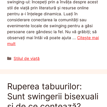
swinging-ul: Începeți prin a învăța despre acest
stil de viață prin literatură și resurse online
pentru a-i înțelege dinamica. Luați în
considerare conectarea la comunități sau
evenimente locale de swinging pentru a găsi
persoane care gândesc la fel. Nu vă grăbiți; să
observați mai întâi vă poate ajuta ...
Citește mai
mult
Categorii
Stilul de viață
Ruperea tabuurilor:
Sunt swingerii bisexuali
și de ce contează?