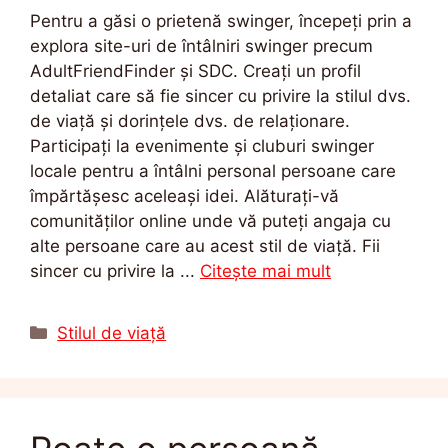
Pentru a găsi o prietenă swinger, începeți prin a
explora site-uri de întâlniri swinger precum
AdultFriendFinder și SDC. Creați un profil
detaliat care să fie sincer cu privire la stilul dvs.
de viață și dorințele dvs. de relaționare.
Participați la evenimente și cluburi swinger
locale pentru a întâlni personal persoane care
împărtășesc aceleași idei. Alăturați-vă
comunităților online unde vă puteți angaja cu
alte persoane care au acest stil de viață. Fii
sincer cu privire la ...
Citește mai mult
Categorii
Stilul de viață