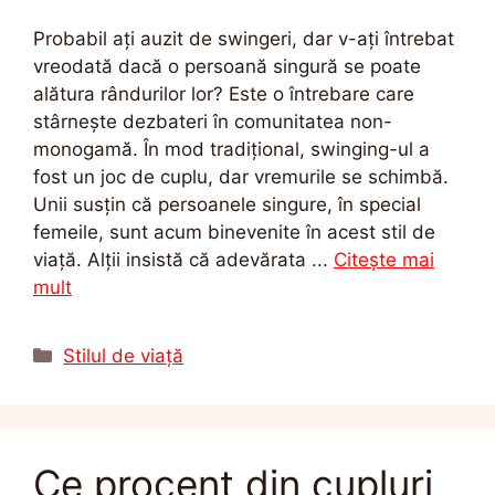
Probabil ați auzit de swingeri, dar v-ați întrebat
vreodată dacă o persoană singură se poate
alătura rândurilor lor? Este o întrebare care
stârnește dezbateri în comunitatea non-
monogamă. În mod tradițional, swinging-ul a
fost un joc de cuplu, dar vremurile se schimbă.
Unii susțin că persoanele singure, în special
femeile, sunt acum binevenite în acest stil de
viață. Alții insistă că adevărata ...
Citește mai
mult
Categorii
Stilul de viață
Ce procent din cupluri