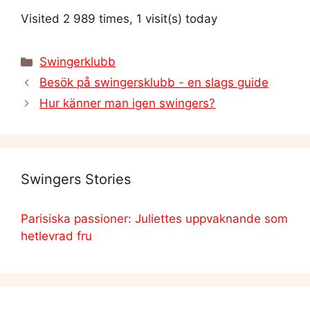
Visited 2 989 times, 1 visit(s) today
Kategorier
Swingerklubb
Besök på swingersklubb - en slags guide
Hur känner man igen swingers?
Swingers Stories
Parisiska passioner: Juliettes uppvaknande som
hetlevrad fru