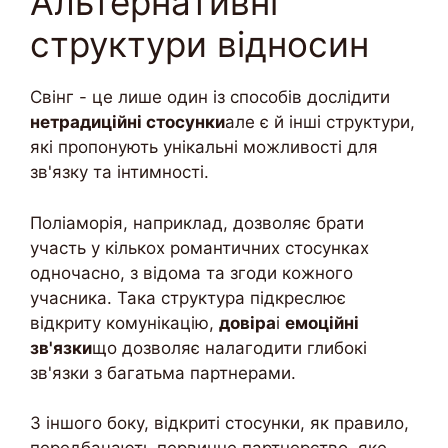
Альтернативні
структури відносин
Свінг - це лише один із способів дослідити
нетрадиційні стосунки
але є й інші структури,
які пропонують унікальні можливості для
зв'язку та інтимності.
Поліаморія, наприклад, дозволяє брати
участь у кількох романтичних стосунках
одночасно, з відома та згоди кожного
учасника. Така структура підкреслює
відкриту комунікацію,
довіра
і
емоційні
зв'язки
що дозволяє налагодити глибокі
зв'язки з багатьма партнерами.
З іншого боку, відкриті стосунки, як правило,