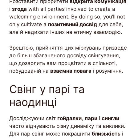
Розставити пріоритети
відкрита комунікація
і
згода
with all parties involved to create a
welcoming environment. By doing so, you’ll not
only cultivate a
позитивний досвід
для себе,
але й надихати інших на етичну взаємодію.
Зрештою, прийняття цих міркувань призведе
до більш збагаченого досвіду свінгування,
що дозволить вам процвітати в спільноті,
побудованій на
взаємна повага
і розуміння.
Свінг у парі та
наодинці
Досліджуючи світ
гойдалки
,
пари
і
сингли
часто відчувають різну динаміку та виклики.
Для пар свінг може покращити
близькість
і