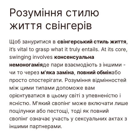
Розуміння стилю
життя свінгерів
Щоб зануритися в
свінгерський стиль життя
,
it’s vital to grasp what it truly entails. At its core,
swinging involves
консенсуальна
немоногамія
де пари взаємодіють з іншими -
чи то через
м'яка заміна
,
повний обмін
або
просто спостерігати. Розуміння відмінностей
між цими типами допоможе вам
орієнтуватися в цьому світі з упевненістю і
ясністю. М'який свопінг може включати лише
поцілунки або пестощі, тоді як повний
свопінг означає участь у сексуальних актах з
іншими партнерами.