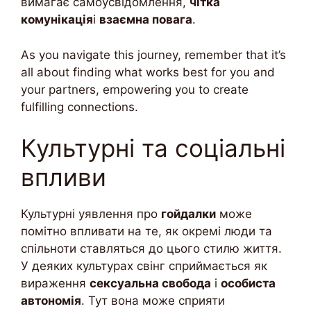
вимагає самоусвідомлення,
чітка
комунікація
і
взаємна повага
.
As you navigate this journey, remember that it’s
all about finding what works best for you and
your partners, empowering you to create
fulfilling connections.
Культурні та соціальні
впливи
Культурні уявлення про
гойдалки
може
помітно впливати на те, як окремі люди та
спільноти ставляться до цього стилю життя.
У деяких культурах свінг сприймається як
вираження
сексуальна свобода
і
особиста
автономія
. Тут вона може сприяти