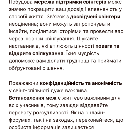
Побудова
мережа підтримки свінгерів
може
значно покращити ваш досвід і впевненість у
способі життя. Зв'язок з
досвідчені свінгери
неоціненна; вони можуть запропонувати
інсайти, поділитися історіями та провести вас
через нюанси свінгування. Шукайте
наставників, які втілюють цінності
повага та
відкрите спілкування
. Їхня мудрість
допоможе вам долати труднощі та приймати
обґрунтовані рішення.
Поважаючи
конфіденційність та анонімність
у свінг-спільноті дуже важлива.
Встановлення меж
є життєво важливим для
всіх учасників, тому завжди віддавайте
перевагу розсудливості. Як на онлайн-
форумах, так і на заходах, переконайтеся, що
особиста інформація залишається