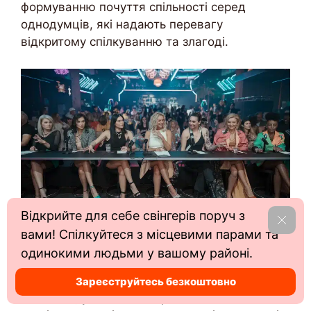
формуванню почуття спільності серед
однодумців, які надають перевагу
відкритому спілкуванню та злагоді.
Відкрийте для себе свінгерів поруч з
Звіл
You’ll find that these communities often create
вами! Спілкуйтеся з місцевими парами та
безпечні простори
для розвідки,
одинокими людьми у вашому районі.
підкреслюючи
довіра та взаємоповага
.
Зареєструйтесь безкоштовно
І навпаки, у більш консервативних