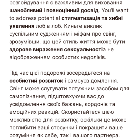
розгойдування є важливим для виховання
шанобливий і повноцінний досвід
. You’ll want
to address potential
стигматизація та хибні
уявлення
лоб в лоб. Киньте виклик
суспільним судженням і міфам про свінг,
зрозумівши, що цей стиль життя може бути
здорове вираження сексуальності
а не
відображенням особистих недоліків.
Під час цієї подорожі зосередьтеся на
особистий розвиток
і самоусвідомлення.
Свінг може слугувати потужним засобом для
самопізнання, підштовхуючи вас до
усвідомлення своїх бажань, кордонів та
емоційних реакцій. Скористайтеся цією
можливістю для розвитку, оскільки це може
поглибити ваші стосунки і покращити ваше
розуміння як себе, так і вашого партнера.