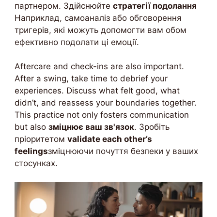
партнером. Здійснюйте
стратегії подолання
Наприклад, самоаналіз або обговорення
тригерів, які можуть допомогти вам обом
ефективно подолати ці емоції.
Aftercare and check-ins are also important.
After a swing, take time to debrief your
experiences. Discuss what felt good, what
didn’t, and reassess your boundaries together.
This practice not only fosters communication
but also
зміцнює ваш зв'язок
. Зробіть
пріоритетом
validate each other’s
feelings
зміцнюючи почуття безпеки у ваших
стосунках.