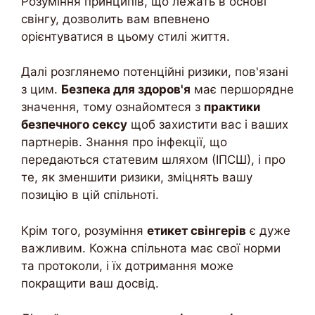
Розуміння принципів, що лежать в основі
свінгу, дозволить вам впевнено
орієнтуватися в цьому стилі життя.
Далі розглянемо потенційні ризики, пов'язані
з цим.
Безпека для здоров'я
має першорядне
значення, тому ознайомтеся з
практики
безпечного сексу
щоб захистити вас і ваших
партнерів. Знання про інфекції, що
передаються статевим шляхом (ІПСШ), і про
те, як зменшити ризики, зміцнять вашу
позицію в цій спільноті.
Крім того, розуміння
етикет свінгерів
є дуже
важливим. Кожна спільнота має свої норми
та протоколи, і їх дотримання може
покращити ваш досвід.