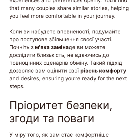
experiences and preferences openly. You’ll find
that many couples share similar stories, helping
you feel more comfortable in your journey.
Коли ви набудете впевненості, подумайте
про поступове збільшення своєї участі.
Почніть з
м'яка заміна
де ви можете
дослідити близькість, не вдаючись до
повноцінних сценаріїв обміну. Такий підхід
дозволяє вам оцінити свої
рівень комфорту
and desires, ensuring you’re ready for the next
steps.
Пріоритет безпеки,
згоди та поваги
У міру того, як вам стає комфортніше