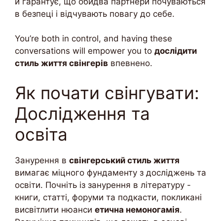
й гарантує, що обидва партнери почуваються
в безпеці і відчувають повагу до себе.
You’re both in control, and having these
conversations will empower you to
дослідити
стиль життя свінгерів
впевнено.
Як почати свінгувати:
Дослідження та
освіта
Занурення в
свінгерський стиль життя
вимагає міцного фундаменту з досліджень та
освіти. Почніть із занурення в літературу -
книги, статті, форуми та подкасти, покликані
висвітлити нюанси
етична немоногамія
.