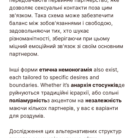
передбачають первинне партнерство, яке
дозволяє сексуальні контакти поза цим
зв'язком. Така схема може забезпечити
баланс між зобов'язаннями і свободою,
задовольняючи тих, хто шукає
різноманітності, зберігаючи при цьому
міцний емоційний зв'язок зі своїм основним
партнером.
Інші форми
етична немоногамія
also exist,
each tailored to specific desires and
boundaries. Whether it’s
анархія стосунків
де
руйнуються традиційні ієрархії, або сольні
поліамурність
з акцентом на
незалежність
маючи кількох партнерів, у вас є варіанти
для роздумів.
Дослідження цих альтернативних структур