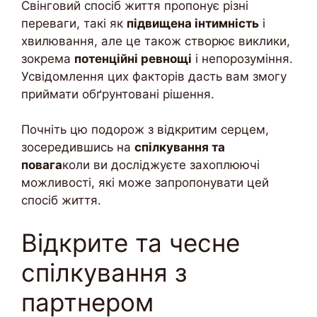
Свінговий спосіб життя пропонує різні
переваги, такі як
підвищена інтимність
і
хвилювання, але це також створює виклики,
зокрема
потенційні ревнощі
і непорозуміння.
Усвідомлення цих факторів дасть вам змогу
приймати обґрунтовані рішення.
Почніть цю подорож з відкритим серцем,
зосередившись на
спілкування та
повага
коли ви досліджуєте захоплюючі
можливості, які може запропонувати цей
спосіб життя.
Відкрите та чесне
спілкування з
партнером