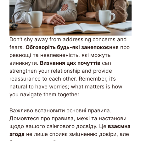
Don’t shy away from addressing concerns and
fears.
Обговоріть будь-які занепокоєння
про
ревнощі та невпевненість, які можуть
виникнути.
Визнання цих почуттів
can
strengthen your relationship and provide
reassurance to each other. Remember, it’s
natural to have worries; what matters is how
you navigate them together.
Важливо встановити основні правила.
Домовтеся про правила, межі та настанови
щодо вашого свінгового досвіду. Це
взаємна
згода
не лише сприяє зміцненню довіри, але