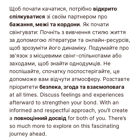
Щоб почати качатися, потрібно
відкрито
спілкуватися
зі своїм партнером про
бажання, межі та кордони
. Як почати
свінгувати: Почніть з вивчення стилю життя
за допомогою літератури та онлайн-ресурсів,
щоб зрозуміти його динаміку. Подумайте про
зв'язок з місцевими свінг-спільнотами або
заходами, щоб знайти однодумців. Не
поспішайте, спочатку поспостерігайте, це
допоможе вам відчути атмосферу. Розставте
пріоритети
безпека, згода та взаємоповага
at all times. Discuss feelings and experiences
afterward to strengthen your bond. With an
informed and respectful approach, you’ll create
a
повноцінний досвід
for both of you. There’s
so much more to explore on this fascinating
journey ahead.