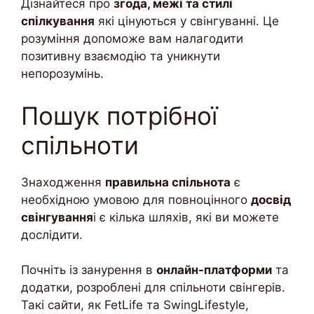
Дізнайтеся про
згода, межі та стилі
спілкування
які цінуються у свінгуванні. Це
розуміння допоможе вам налагодити
позитивну взаємодію та уникнути
непорозумінь.
Пошук потрібної
спільноти
Знаходження
правильна спільнота
є
необхідною умовою для повноцінного
досвід
свінгування
і є кілька шляхів, які ви можете
дослідити.
Почніть із занурення в
онлайн-платформи
та
додатки, розроблені для спільноти свінгерів.
Такі сайти, як FetLife та SwingLifestyle,