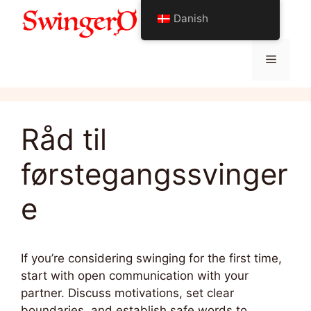
Hop
Danish
Alt om swingende livsstil
til
indhold
Menu
Råd til
førstegangssvinger
e
If you’re considering swinging for the first time,
start with open communication with your
partner. Discuss motivations, set clear
boundaries, and establish safe words to