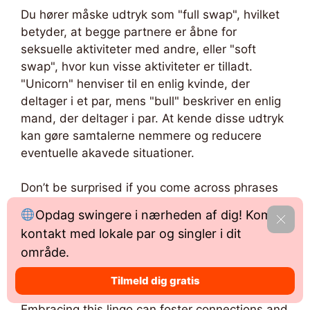
Du hører måske udtryk som "full swap", hvilket
betyder, at begge partnere er åbne for
seksuelle aktiviteter med andre, eller "soft
swap", hvor kun visse aktiviteter er tilladt.
"Unicorn" henviser til en enlig kvinde, der
deltager i et par, mens "bull" beskriver en enlig
mand, der deltager i par. At kende disse udtryk
kan gøre samtalerne nemmere og reducere
eventuelle akavede situationer.
Don’t be surprised if you come across phrases
like “play date,” which refers to a sexual
Opdag swingere i nærheden af dig! Kom i
Afslå
encounter, or “hotwife,” describing a woman
kontakt med lokale par og singler i dit
who enjoys sexual experiences outside her
område.
primary relationship with her partner’s
encouragement.
Tilmeld dig gratis
Embracing this lingo can foster connections and