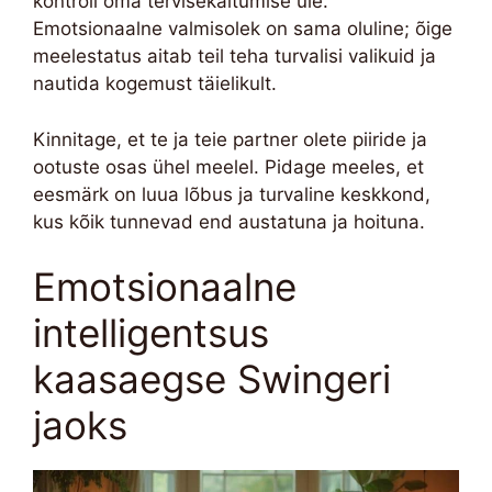
kontroll oma tervisekäitumise üle.
Emotsionaalne valmisolek on sama oluline; õige
meelestatus aitab teil teha turvalisi valikuid ja
nautida kogemust täielikult.
Kinnitage, et te ja teie partner olete piiride ja
ootuste osas ühel meelel. Pidage meeles, et
eesmärk on luua lõbus ja turvaline keskkond,
kus kõik tunnevad end austatuna ja hoituna.
Emotsionaalne
intelligentsus
kaasaegse Swingeri
jaoks