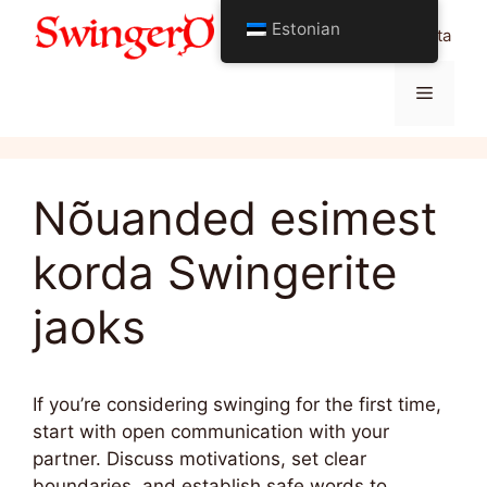
Skip
Estonian
Kõik Swinging elustiili kohta
to
content
Menüü
Nõuanded esimest
korda Swingerite
jaoks
If you’re considering swinging for the first time,
start with open communication with your
partner. Discuss motivations, set clear
boundaries, and establish safe words to