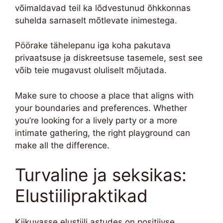
võimaldavad teil ka lõdvestunud õhkkonnas
suhelda sarnaselt mõtlevate inimestega.
Pöörake tähelepanu iga koha pakutava
privaatsuse ja diskreetsuse tasemele, sest see
võib teie mugavust oluliselt mõjutada.
Make sure to choose a place that aligns with
your boundaries and preferences. Whether
you’re looking for a lively party or a more
intimate gathering, the right playground can
make all the difference.
Turvaline ja seksikas:
Elustiilipraktikad
Kiikuvasse elustiili astudes on positiivse