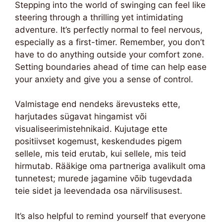
Stepping into the world of swinging can feel like
steering through a thrilling yet intimidating
adventure. It’s perfectly normal to feel nervous,
especially as a first-timer. Remember, you don’t
have to do anything outside your comfort zone.
Setting boundaries ahead of time can help ease
your anxiety and give you a sense of control.
Valmistage end nendeks ärevusteks ette,
harjutades sügavat hingamist või
visualiseerimistehnikaid. Kujutage ette
positiivset kogemust, keskendudes pigem
sellele, mis teid erutab, kui sellele, mis teid
hirmutab. Rääkige oma partneriga avalikult oma
tunnetest; murede jagamine võib tugevdada
teie sidet ja leevendada osa närvilisusest.
It’s also helpful to remind yourself that everyone