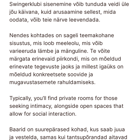
Swingerklubi sisenemine võib tunduda veidi üle
jõu käivana, kuid arusaamine sellest, mida
oodata, võib teie närve leevendada.
Nendes kohtades on sageli teemakohane
sisustus, mis loob meeleolu, mis võib
varieeruda lämbe ja mänguline. Te võite
märgata erinevaid piirkondi, mis on mõeldud
erinevate tegevuste jaoks ja millest igaüks on
mõeldud konkreetsete soovide ja
mugavustasemete rahuldamiseks.
Typically, you’ll find private rooms for those
seeking intimacy, alongside open spaces that
allow for social interaction.
Baarid on suurepärased kohad, kus saab juua
ja vestelda, samas kui tantsupõrandad aitavad