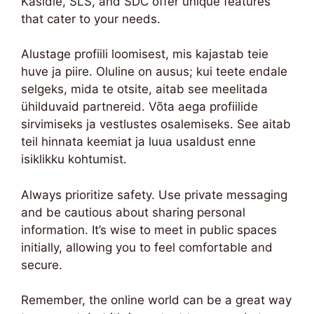
Kasidie, SLS, and SDC offer unique features
that cater to your needs.
Alustage profiili loomisest, mis kajastab teie
huve ja piire. Oluline on ausus; kui teete endale
selgeks, mida te otsite, aitab see meelitada
ühilduvaid partnereid. Võta aega profiilide
sirvimiseks ja vestlustes osalemiseks. See aitab
teil hinnata keemiat ja luua usaldust enne
isiklikku kohtumist.
Always prioritize safety. Use private messaging
and be cautious about sharing personal
information. It’s wise to meet in public spaces
initially, allowing you to feel comfortable and
secure.
Remember, the online world can be a great way