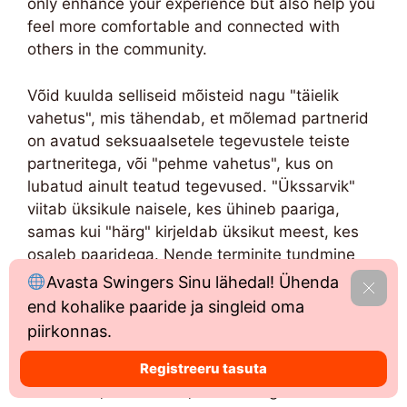
only enhance your experience but also help you
feel more comfortable and connected with
others in the community.
Võid kuulda selliseid mõisteid nagu "täielik
vahetus", mis tähendab, et mõlemad partnerid
on avatud seksuaalsetele tegevustele teiste
partneritega, või "pehme vahetus", kus on
lubatud ainult teatud tegevused. "Ükssarvik"
viitab üksikule naisele, kes ühineb paariga,
samas kui "härg" kirjeldab üksikut meest, kes
osaleb paaridega. Nende terminite tundmine
võib muuta vestlused sujuvamaks ja vähendada
Avasta Swingers Sinu lähedal! Ühenda
Lase 
võimalikku ebamugavust.
end kohalike paaride ja singleid oma
piirkonnas.
Don’t be surprised if you come across phrases
like “play date,” which refers to a sexual
Registreeru tasuta
encounter, or “hotwife,” describing a woman