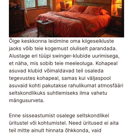
Õige keskkonna leidmine oma kiigeseikluste
jaoks võib teie kogemust oluliselt parandada.
Alustage eri tüüpi swinger-klubide uurimisega,
et näha, mis sobib teie meeleoluga. Kohapeal
asuvad klubid võimaldavad teil osaleda
tegevustes kohapeal, samas kui väljaspool
asuvaid kohti pakutakse rahulikumat atmosfääri
seltskondlikuks suhtlemiseks ilma vahetu
mängusurveta.
Enne sisseastumist osalege seltskondlikel
üritustel või kohtumistel. Need üritused ei aita
teil mitte ainult hinnata õhkkonda, vaid