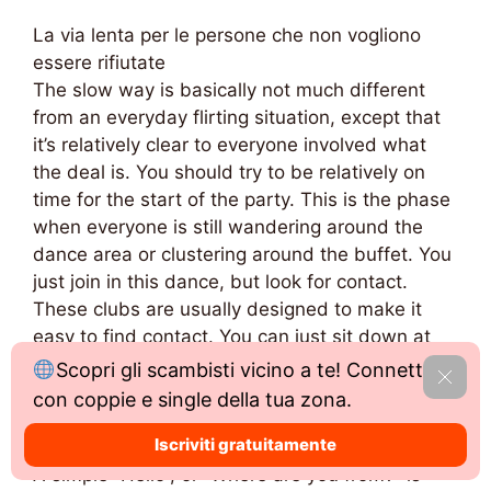
La via lenta per le persone che non vogliono
essere rifiutate
The slow way is basically not much different
from an everyday flirting situation, except that
it’s relatively clear to everyone involved what
the deal is. You should try to be relatively on
time for the start of the party. This is the phase
when everyone is still wandering around the
dance area or clustering around the buffet. You
just join in this dance, but look for contact.
These clubs are usually designed to make it
easy to find contact. You can just sit down at
the table with another couple or couples. You
Scopri gli scambisti vicino a te! Connettiti
Cong
can stand next to another couple at the bar or
con coppie e single della tua zona.
on the dance floor, or other random scenarios.
Iscriviti gratuitamente
A simple “Hello”, or “Where are you from?” is