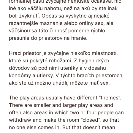
formálnej časti zvyčajne nemusíte očakávať nič
iné ako väčšiu nahotu, než na akú by ste inak
boli zvyknutí. Občas sa vyskytne aj nejaké
razantnejšie maznanie alebo orálny sex, ale
väčšinou sa táto činnosť pomerne rýchlo
presunie do priestorov na hranie.
Hrací priestor je zvyčajne niekoľko miestností,
ktoré sú pokryté rohožami. Z hygienických
dôvodov sú pod nimi uteráky a v dosahu
kondómy a utierky. V týchto hracích priestoroch,
ako ste už možno uhádli, môžete mať sex.
The play areas usually have different “themes”.
There are smaller and larger play areas and
often also areas in which two or four people can
withdraw and make the room “closed”, so that
no one else comes in. But that doesn’t mean