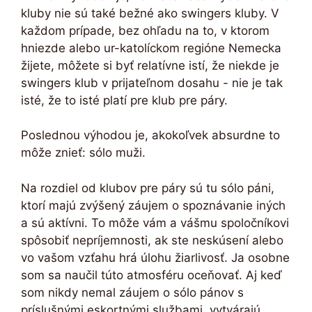
kluby nie sú také bežné ako swingers kluby. V
každom prípade, bez ohľadu na to, v ktorom
hniezde alebo ur-katolíckom regióne Nemecka
žijete, môžete si byť relatívne istí, že niekde je
swingers klub v prijateľnom dosahu - nie je tak
isté, že to isté platí pre klub pre páry.
Poslednou výhodou je, akokoľvek absurdne to
môže znieť: sólo muži.
Na rozdiel od klubov pre páry sú tu sólo páni,
ktorí majú zvýšený záujem o spoznávanie iných
a sú aktívni. To môže vám a vášmu spoločníkovi
spôsobiť nepríjemnosti, ak ste neskúsení alebo
vo vašom vzťahu hrá úlohu žiarlivosť. Ja osobne
som sa naučil túto atmosféru oceňovať. Aj keď
som nikdy nemal záujem o sólo pánov s
príslušnými eskortnými službami, vytvárajú