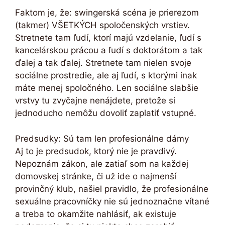
Faktom je, že: swingerská scéna je prierezom
(takmer) VŠETKÝCH spoločenských vrstiev.
Stretnete tam ľudí, ktorí majú vzdelanie, ľudí s
kancelárskou prácou a ľudí s doktorátom a tak
ďalej a tak ďalej. Stretnete tam nielen svoje
sociálne prostredie, ale aj ľudí, s ktorými inak
máte menej spoločného. Len sociálne slabšie
vrstvy tu zvyčajne nenájdete, pretože si
jednoducho nemôžu dovoliť zaplatiť vstupné.
Predsudky: Sú tam len profesionálne dámy
Aj to je predsudok, ktorý nie je pravdivý.
Nepoznám zákon, ale zatiaľ som na každej
domovskej stránke, či už ide o najmenší
provinčný klub, našiel pravidlo, že profesionálne
sexuálne pracovníčky nie sú jednoznačne vítané
a treba to okamžite nahlásiť, ak existuje