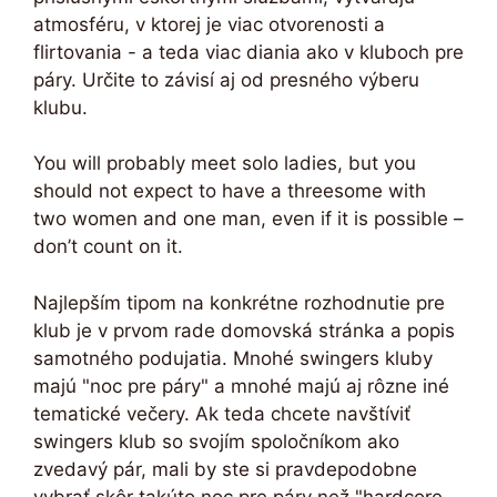
atmosféru, v ktorej je viac otvorenosti a
flirtovania - a teda viac diania ako v kluboch pre
páry. Určite to závisí aj od presného výberu
klubu.
You will probably meet solo ladies, but you
should not expect to have a threesome with
two women and one man, even if it is possible –
don’t count on it.
Najlepším tipom na konkrétne rozhodnutie pre
klub je v prvom rade domovská stránka a popis
samotného podujatia. Mnohé swingers kluby
majú "noc pre páry" a mnohé majú aj rôzne iné
tematické večery. Ak teda chcete navštíviť
swingers klub so svojím spoločníkom ako
zvedavý pár, mali by ste si pravdepodobne
vybrať skôr takúto noc pre páry než "hardcore