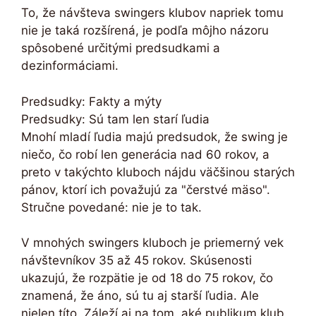
To, že návšteva swingers klubov napriek tomu
nie je taká rozšírená, je podľa môjho názoru
spôsobené určitými predsudkami a
dezinformáciami.
Predsudky: Fakty a mýty
Predsudky: Sú tam len starí ľudia
Mnohí mladí ľudia majú predsudok, že swing je
niečo, čo robí len generácia nad 60 rokov, a
preto v takýchto kluboch nájdu väčšinou starých
pánov, ktorí ich považujú za "čerstvé mäso".
Stručne povedané: nie je to tak.
V mnohých swingers kluboch je priemerný vek
návštevníkov 35 až 45 rokov. Skúsenosti
ukazujú, že rozpätie je od 18 do 75 rokov, čo
znamená, že áno, sú tu aj starší ľudia. Ale
nielen títo. Záleží aj na tom, aké publikum klub