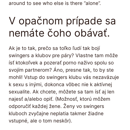
around to see who else is there “alone”.
V opačnom prípade sa
nemáte čoho obávať.
Ak je to tak, prečo sa toľko ľudí tak bojí
swingers a klubov pre páry? Vlastne tam môže
ísť ktokoľvek a pozerať porno naživo spolu so
svojím partnerom? Áno, presne tak, to by ste
mohli! Vstup do swingers klubu vás nezaväzuje
k sexu s inými, dokonca vôbec nie k aktívnej
sexualite. Ak chcete, môžete sa tam ísť aj len
najesť a/alebo opiť. (Možnosť, ktorú môžem
odporučiť každej žene. Ženy vo swingers
kluboch zvyčajne neplatia takmer žiadne
vstupné, ale o tom neskôr).