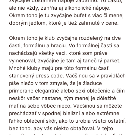
zvyčajne dostanete nápoje zadarmo. To často,
ale nie vždy, zahŕňa aj alkoholické nápoje.
Okrem toho je tu zvyčajne bufet s viac či menej
dobrým jedlom, ktoré je tiež zahrnuté v cene.
Okrem toho je klub zvyčajne rozdelený na dve
časti, formálnu a hraciu. Vo formálnej časti sa
nachádzajú všetky veci, ktoré som práve
vymenoval, zvyčajne je tam aj tanečný parket.
Mnohé kluby majú pre túto formálnu časť
stanovený dress code. Väčšinou sa v pravidlách
píše niečo v tom zmysle, že je žiaduce
primerane elegantné alebo sexi oblečenie a čím
neskôr večer nastane, tým menej je dôležité
mať na sebe vôbec niečo. Väčšinou sa môžete
prechádzať v spodnej bielizni alebo extrémne
ľahko oblečení skôr, ako to urobia všetci ostatní,
bez toho, aby vás niekto obťažoval. V tejto