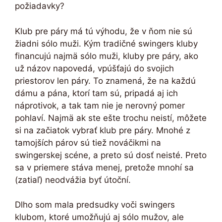
požiadavky?
Klub pre páry má tú výhodu, že v ňom nie sú
žiadni sólo muži. Kým tradičné swingers kluby
financujú najmä sólo muži, kluby pre páry, ako
už názov napovedá, vpúšťajú do svojich
priestorov len páry. To znamená, že na každú
dámu a pána, ktorí tam sú, pripadá aj ich
náprotivok, a tak tam nie je nerovný pomer
pohlaví. Najmä ak ste ešte trochu neistí, môžete
si na začiatok vybrať klub pre páry. Mnohé z
tamojších párov sú tiež nováčikmi na
swingerskej scéne, a preto sú dosť neisté. Preto
sa v priemere stáva menej, pretože mnohí sa
(zatiaľ) neodvážia byť útoční.
Dlho som mala predsudky voči swingers
klubom, ktoré umožňujú aj sólo mužov, ale