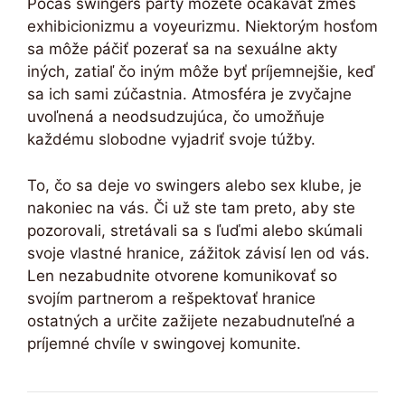
Počas swingers párty môžete očakávať zmes
exhibicionizmu a voyeurizmu. Niektorým hosťom
sa môže páčiť pozerať sa na sexuálne akty
iných, zatiaľ čo iným môže byť príjemnejšie, keď
sa ich sami zúčastnia. Atmosféra je zvyčajne
uvoľnená a neodsudzujúca, čo umožňuje
každému slobodne vyjadriť svoje túžby.
To, čo sa deje vo swingers alebo sex klube, je
nakoniec na vás. Či už ste tam preto, aby ste
pozorovali, stretávali sa s ľuďmi alebo skúmali
svoje vlastné hranice, zážitok závisí len od vás.
Len nezabudnite otvorene komunikovať so
svojím partnerom a rešpektovať hranice
ostatných a určite zažijete nezabudnuteľné a
príjemné chvíle v swingovej komunite.