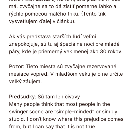
má, zvyčajne sa to dá zistiť pomerne ľahko a
rýchlo pomocou malého triku. (Tento trik
vysvetľujem ďalej v článku).
Ak vás predstava starších ľudí veľmi
znepokojuje, sú tu aj špeciálne noci pre mladé
páry, kde je priemerný vek menej ako 30 rokov.
Pozor: Tieto miesta sú zvyčajne rezervované
mesiace vopred. V mladšom veku je o ne určite
veľký záujem.
Predsudky: Sú tam len čivavy
Many people think that most people in the
swinger scene are “simple-minded” or simply
stupid. I don’t know where this prejudice comes
from, but I can say that it is not true.