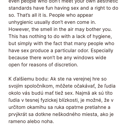
even people who don’t meet your own aesthetic
standards have fun having sex and a right to do
so. That’s all it is. People who appear
unhygienic usually don’t even come in.
However, the smell in the air may bother you.
This has nothing to do with a lack of hygiene,
but simply with the fact that many people who
have sex produce a particular odor. Especially
because there won’t be any windows wide
open for reasons of discretion.
K ďalšiemu bodu: Ak ste na verejnej hre so
svojím spoločníkom, môžete očakávať, že ľudia
okolo vás budú mať tiež sex. Najmä ak sú títo
ľudia v tesnej fyzickej blízkosti, je možné, že v
určitom okamihu sa ruka opatrne pretiahne a
prvýkrát sa dotkne neškodného miesta, ako je
rameno alebo noha.