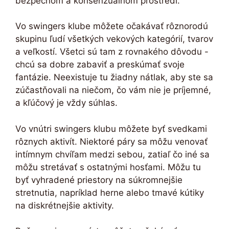
bezpečnom a konsenzuálnom prostredí.
Vo swingers klube môžete očakávať rôznorodú
skupinu ľudí všetkých vekových kategórií, tvarov
a veľkostí. Všetci sú tam z rovnakého dôvodu -
chcú sa dobre zabaviť a preskúmať svoje
fantázie. Neexistuje tu žiadny nátlak, aby ste sa
zúčastňovali na niečom, čo vám nie je príjemné,
a kľúčový je vždy súhlas.
Vo vnútri swingers klubu môžete byť svedkami
rôznych aktivít. Niektoré páry sa môžu venovať
intímnym chvíľam medzi sebou, zatiaľ čo iné sa
môžu stretávať s ostatnými hosťami. Môžu tu
byť vyhradené priestory na súkromnejšie
stretnutia, napríklad herne alebo tmavé kútiky
na diskrétnejšie aktivity.