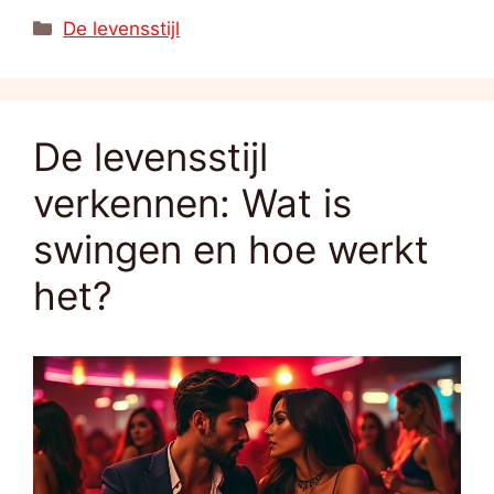
Categorieën
De levensstijl
De levensstijl
verkennen: Wat is
swingen en hoe werkt
het?