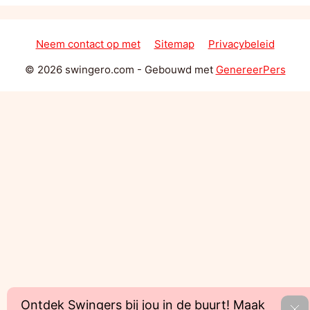
Neem contact op met
Sitemap
Privacybeleid
© 2026 swingero.com
- Gebouwd met
GenereerPers
Ontdek Swingers bij jou in de buurt! Maak
On