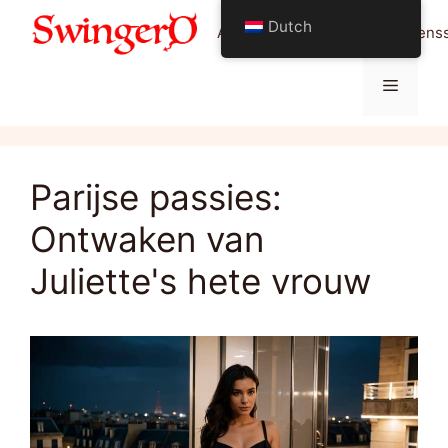
Ga
Dutch
Alles over de swingende levensst
naar
de
Menu
inhoud
Parijse passies:
Ontwaken van
Juliette's hete vrouw