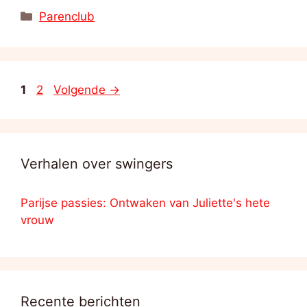
Categorieën
Parenclub
Pagina
Pagina
1
2
Volgende
→
Verhalen over swingers
Parijse passies: Ontwaken van Juliette's hete
vrouw
Recente berichten