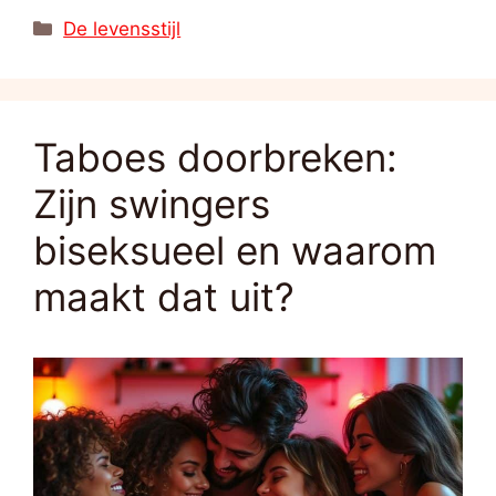
Categorieën
De levensstijl
Taboes doorbreken:
Zijn swingers
biseksueel en waarom
maakt dat uit?