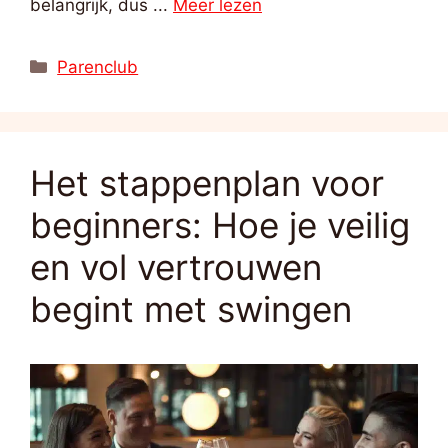
belangrijk, dus ...
Meer lezen
Categorieën
Parenclub
Het stappenplan voor
beginners: Hoe je veilig
en vol vertrouwen
begint met swingen