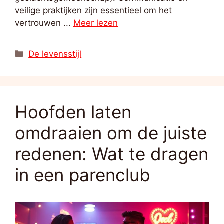
veilige praktijken zijn essentieel om het
vertrouwen ...
Meer lezen
Categorieën
De levensstijl
Hoofden laten
omdraaien om de juiste
redenen: Wat te dragen
in een parenclub