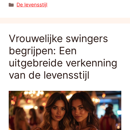
Categorieën
De levensstijl
Vrouwelijke swingers
begrijpen: Een
uitgebreide verkenning
van de levensstijl