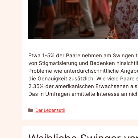
Etwa 1-5% der Paare nehmen am Swingen tei
von Stigmatisierung und Bedenken hinsichtli
Probleme wie unterdurchschnittliche Angab
die Genauigkeit zusätzlich. Wie viele Paar
2,35% der amerikanischen Erwachsenen als S
Das in Umfragen ermittelte Interesse an ni
Kategorien
Der Lebensstil