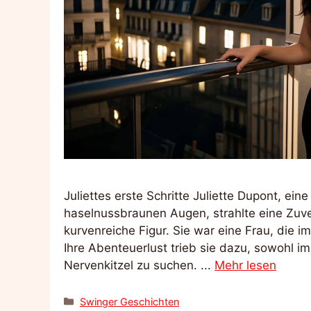
Juliettes erste Schritte Juliette Dupont, e
haselnussbraunen Augen, strahlte eine Zuver
kurvenreiche Figur. Sie war eine Frau, die
Ihre Abenteuerlust trieb sie dazu, sowohl i
Nervenkitzel zu suchen. ...
Mehr lesen
Kategorien
Swinger Geschichten