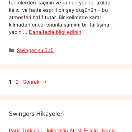
terimlerden kaçının ve bunun yerine, akılda
kalıcı ve hatta esprili bir şey düşünün - bu
atmosferi hafif tutar. Bir kelimede karar
kılmadan önce, onunla samimi bir tartışma
yapın ...
Daha fazla bilgi edinin
Kategoriler
Swinger Kulübü
Sayfa
Sayfa
1
2
Sonraki
→
Swingers Hikayeleri
Paris Tutkuları: Juliette'in Ateşli Eşinin Uyanışı