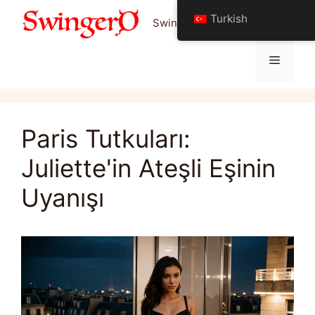
İçeriğe
Turkish
Swinging Yaşam Tarzı Hakkında
atla
Menü
Paris Tutkuları:
Juliette'in Ateşli Eşinin
Uyanışı